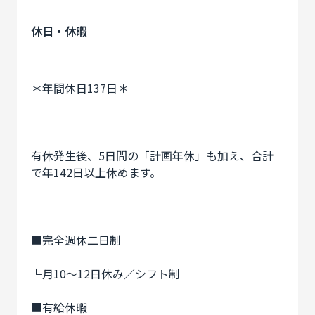
休日・休暇
＊年間休日137日＊
￣￣￣￣￣￣￣￣￣￣￣
有休発生後、5日間の「計画年休」も加え、合計
で年142日以上休めます。
■完全週休二日制
┗月10～12日休み／シフト制
■有給休暇